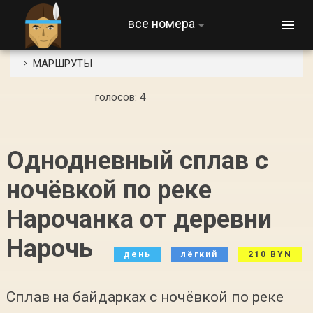
все номера
МАРШРУТЫ
голосов:
4
Однодневный сплав с
ночёвкой по реке
Нарочанка от деревни
Нарочь
день
лёгкий
210 BYN
Сплав на байдарках с ночёвкой по реке