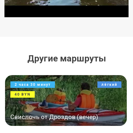
Другие маршруты
7 часов
средний
120 BYN
Титовка–Свислочь (день)