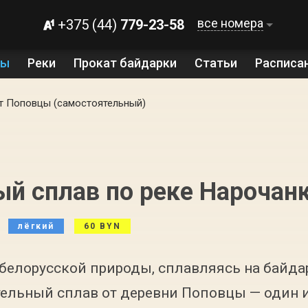
все номера
+375 (44)
779-23-58
ты
Реки
Прокат байдарки
Статьи
Расписа
т Поповцы (самостоятельный)
й сплав по реке Нарочанк
лёгкий
60 BYN
 белорусской природы, сплавляясь на байда
ельный сплав от деревни Поповцы — один