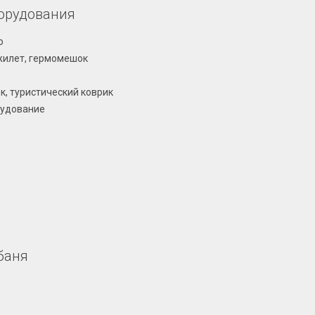
орудования
о
жилет, гермомешок
к, туристический коврик
рудование
баня