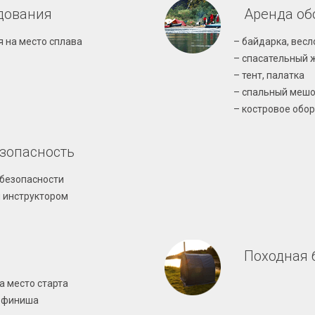
дования
Аренда об
я на место сплава
– байдарка, весл
– спасательный 
– тент, палатка
– спальный мешо
– костровое обо
езопасность
 безопасности
 инструктором
Походная 
а место старта
с финиша