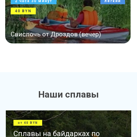
7 часов
средний
120 BYN
Титовка–Свислочь (день)
Наши сплавы
от 40 BYN
Сплавы на байдарках по