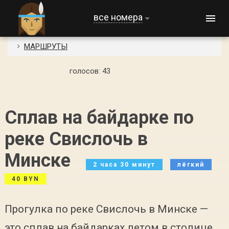
все номера
МАРШРУТЫ
голосов:
43
Сплав на байдарке по
реке Свислочь в
Минске
2 часа 30 минут
лёгкий
40 BYN
Прогулка по реке Свислочь в Минске —
это сплав на байдарках летом в столице.