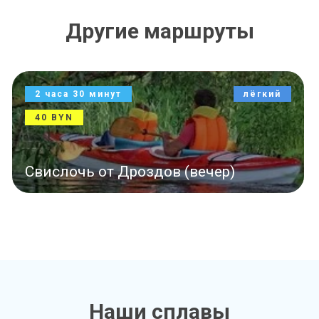
Другие маршруты
лёгкий
7 часов
120 BYN
ер)
Титовка–Свислочь (день)
Наши сплавы