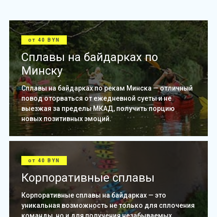
от 40 BYN
Сплавы на байдарках по
Минску
Сплавы на байдарках по рекам Минска — отличный
повод оторваться от ежедневной суеты и не
выезжая за пределы МКАД, получить порцию
новых позитивных эмоций.
от 40 BYN
Корпоративные сплавы
Корпоративные сплавы на байдарках — это
уникальная возможность не только для сплочения
команды, но и для получения незабываемых