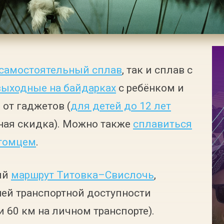
самостоятельный сплав
, так и сплав с
выходные на байдарках
с ребёнком и
 от гаджетов (
для детей до 12 лет
ная скидка). Можно также
сплавиться
итомцем
.
ий
маршрут Титовка–Свислочь
,
шей транспортной доступности
и 60 км на личном транспорте).