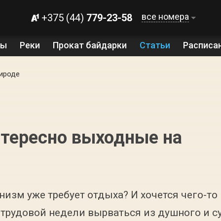
все номера
+375 (44)
779-23-58
ты
Реки
Прокат байдарки
Статьи
Расписа
ироде
нтересно выходные на
анизм уже требует отдыха? И хочется чего-т
трудовой недели вырваться из душного и су