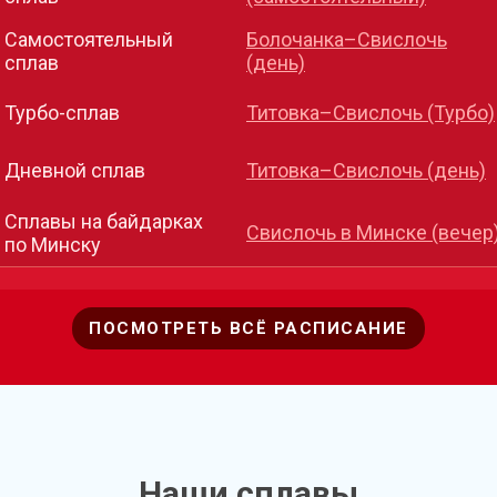
Самостоятельный
Болочанка–Свислочь
сплав
(день)
Турбо-сплав
Титовка–Свислочь (Турбо)
Дневной сплав
Титовка–Свислочь (день)
Сплавы на байдарках
Свислочь в Минске (вечер
по Минску
ПОСМОТРЕТЬ ВСЁ РАСПИСАНИЕ
Наши сплавы