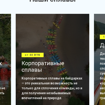
1
Д
Дн
от 40 BYN
тех
х
Корпоративные
по
сплавы
сп
су
Корпоративные сплавы на байдарках
бо
— это уникальная возможность не
ко
 не
только для сплочения команды, но и
не
ить
для получения незабываемых
вы
.
впечатлений на природе.
гр