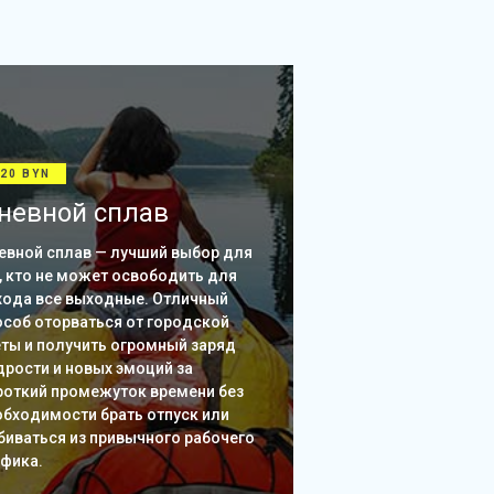
20 BYN
невной сплав
евной сплав — лучший выбор для
, кто не может освободить для
хода все выходные. Отличный
особ оторваться от городской
еты и получить огромный заряд
дрости и новых эмоций за
роткий промежуток времени без
обходимости брать отпуск или
биваться из привычного рабочего
афика.